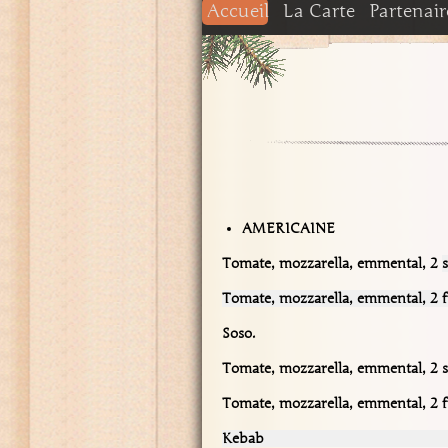
Accueil
La Carte
Partenair
PIZZAS du mois à S
Moutarde
NOS PIZZAS EMP
NOS PANINIS
NOS BOISSONS
PIZZA DU MOIS 
AMERICAINE
Tomate, mozzarella, emmental, 2
Tomate, mozzarella, emmental, 2 f
Soso. 17,
Tomate, mozzarella, emmental, 2 s
Tomate, mozzarella, emmental, 2 f
Kebab
14,0