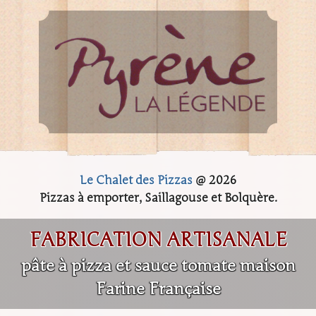
Le Chalet des Pizzas
@ 2026
Pizzas à emporter, Saillagouse et Bolquère.
FABRICATION ARTISANALE
pâte à pizza et sauce tomate maison
Farine Française