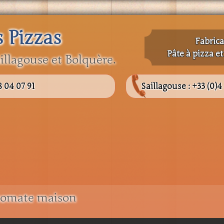
s Pizzas
Fabrica
Pâte à pizza e
illagouse et Bolquère.
8 04 07 91
Saillagouse :
+33 (0)4
 tomate maison