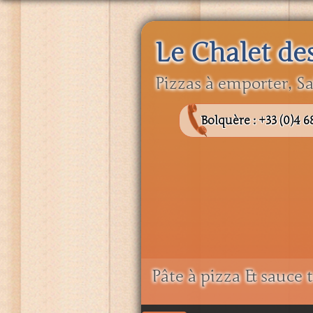
Le Chalet de
Pizzas à emporter, Sa
Bolquère :
+33 (0)4 6
Pâte à pizza & sauce