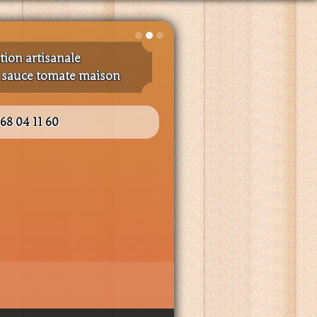
tion artisanale
t sauce tomate maison
 68 04 11 60