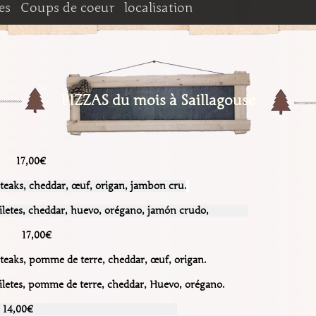
es
Coups de coeur
localisation
aillagouse
rie Pyrène
Fromagerie du Rialet
ORTER
PIZZAS du mois à Saillagouse
A BOLQUERE
17,00€
steaks, cheddar,
œuf, origan, jambon cru.
iletes, cheddar, huevo, orégano, jamón crudo,
00€
teaks, pomme de terre, cheddar, œuf, origan.
iletes, pomme de terre, cheddar, Huevo, orégano.
0€